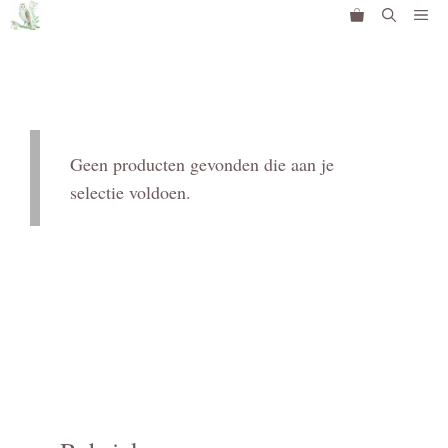
Ga
Me
naar
de
inhoud
Geen producten gevonden die aan je
selectie voldoen.