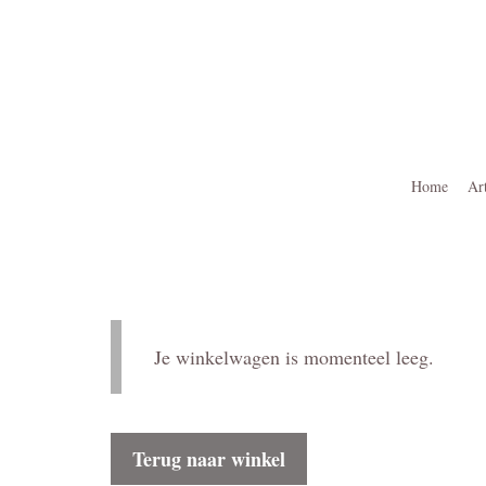
Ga
naar
de
inhoud
Home
Ar
Je winkelwagen is momenteel leeg.
Terug naar winkel