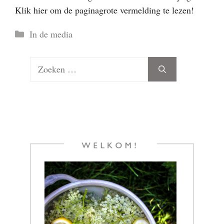
Klik hier om de paginagrote vermelding te lezen!
Categorieën
In de media
Zoek
naar: