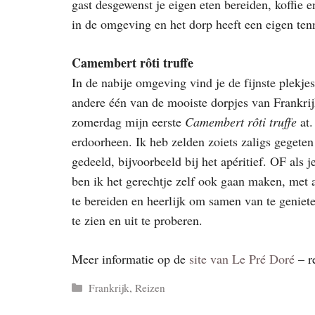
gast desgewenst je eigen eten bereiden, koffie e
in de omgeving en het dorp heeft een eigen te
Camembert rôti truffe
In de nabije omgeving vind je de fijnste plekje
andere één van de mooiste dorpjes van Frankri
zomerdag mijn eerste
Camembert rôti truffe
at
erdoorheen. Ik heb zelden zoiets zaligs gegete
gedeeld, bijvoorbeeld bij het apéritief. OF als 
ben ik het gerechtje zelf ook gaan maken, met
te bereiden en heerlijk om samen van te geniet
te zien en uit te proberen.
Meer informatie op de
site van Le Pré Doré
– r
Categorieën
Frankrijk
,
Reizen