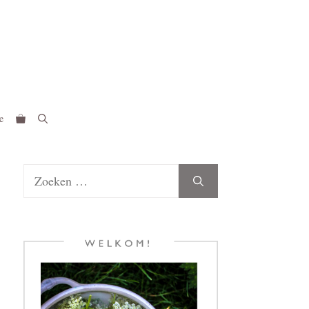
e
Zoek
naar: