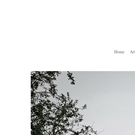
Ga
naar
de
inhoud
Home
Ar