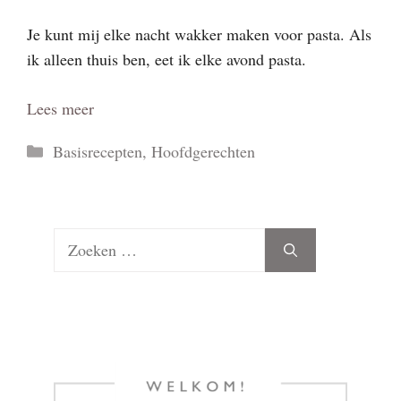
Je kunt mij elke nacht wakker maken voor pasta. Als
ik alleen thuis ben, eet ik elke avond pasta.
Lees meer
Categorieën
Basisrecepten
,
Hoofdgerechten
Zoek
naar: