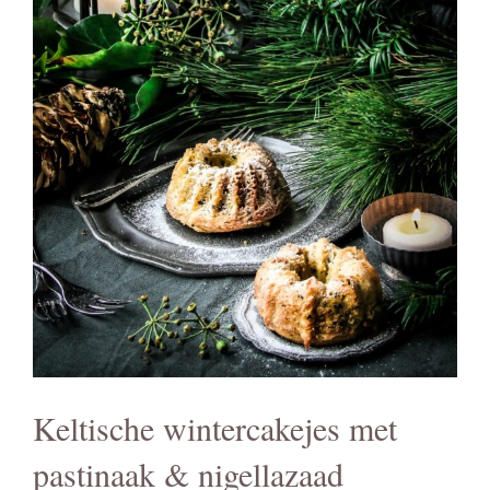
Keltische wintercakejes met
pastinaak & nigellazaad