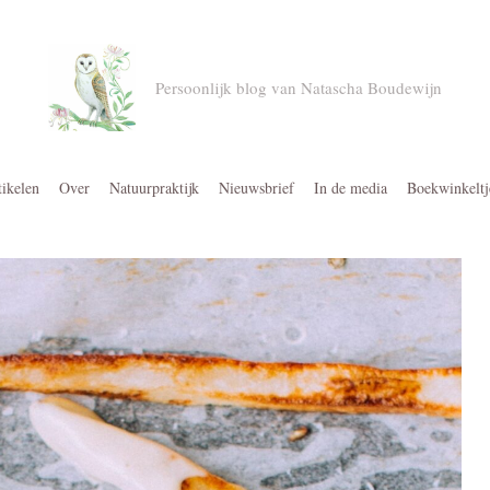
Persoonlijk blog van Natascha Boudewijn
tikelen
Over
Natuurpraktijk
Nieuwsbrief
In de media
Boekwinkeltj