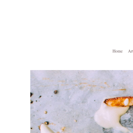
Ga
naar
de
inhoud
Home
Ar