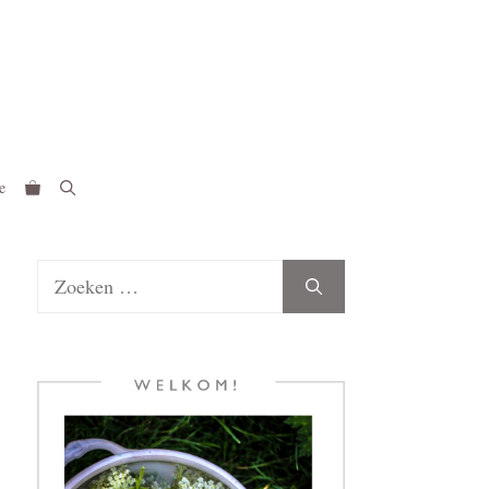
e
Zoek
naar: