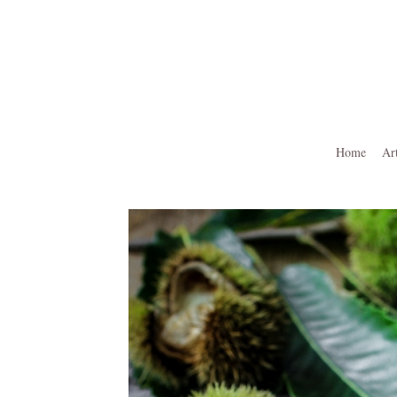
Ga
naar
de
inhoud
Home
Ar