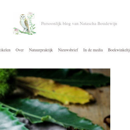
Persoonlijk blog van Natascha Boudewijn
tikelen
Over
Natuurpraktijk
Nieuwsbrief
In de media
Boekwinkeltj