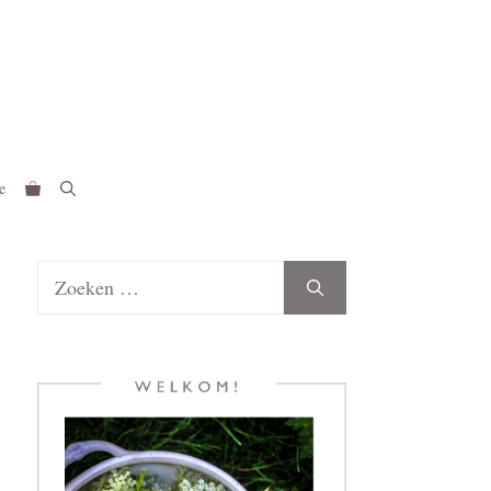
e
Zoek
naar: