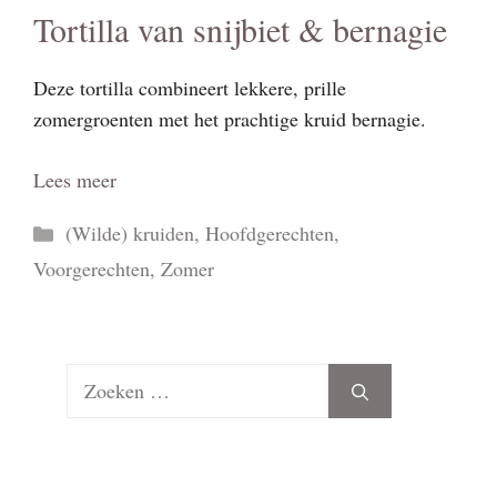
Tortilla van snijbiet & bernagie
Deze tortilla combineert lekkere, prille
zomergroenten met het prachtige kruid bernagie.
Lees meer
Categorieën
(Wilde) kruiden
,
Hoofdgerechten
,
Voorgerechten
,
Zomer
Zoek
naar: