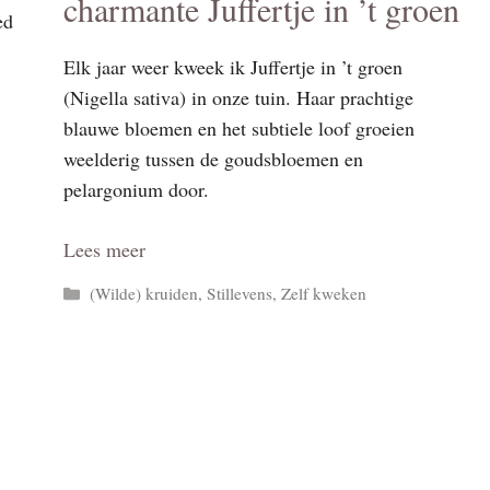
charmante Juffertje in ’t groen
ed
Elk jaar weer kweek ik Juffertje in ’t groen
(Nigella sativa) in onze tuin. Haar prachtige
blauwe bloemen en het subtiele loof groeien
weelderig tussen de goudsbloemen en
pelargonium door.
Lees meer
Categorieën
(Wilde) kruiden
,
Stillevens
,
Zelf kweken