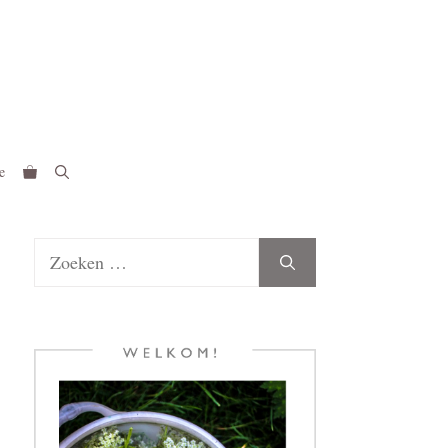
e
Zoek
naar: