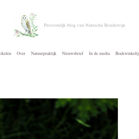
Persoonlijk blog van Natascha Boudewijn
tikelen
Over
Natuurpraktijk
Nieuwsbrief
In de media
Boekwinkeltj