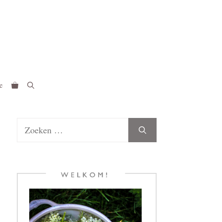
e
Zoek
naar: