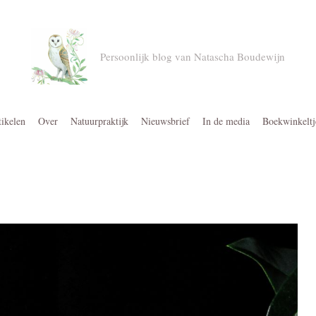
Persoonlijk blog van Natascha Boudewijn
tikelen
Over
Natuurpraktijk
Nieuwsbrief
In de media
Boekwinkeltj