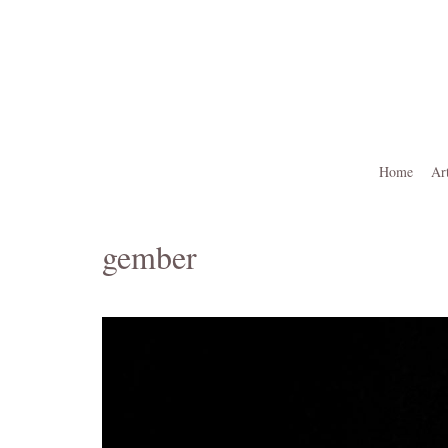
Ga
naar
de
inhoud
Home
Ar
gember