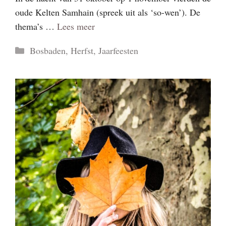
oude Kelten Samhain (spreek uit als ‘so-wen’). De
thema’s …
Lees meer
Categorieën
Bosbaden
,
Herfst
,
Jaarfeesten