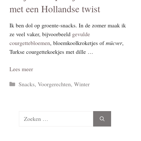
met een Hollandse twist
Ik ben dol op groente-snacks. In de zomer maak ik
ze veel vaker, bijvoorbeeld
gevulde
courgettebloemen
, bloemkoolkroketjes of
mücver
,
Turkse courgettekoekjes met dille …
Lees meer
Categorieën
Snacks
,
Voorgerechten
,
Winter
Zoek
naar: